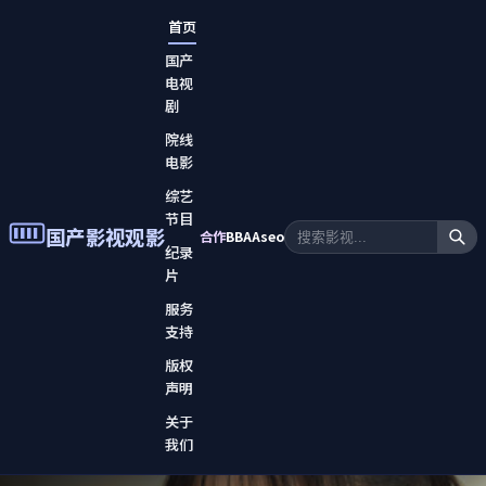
首页
国产
电视
剧
院线
电影
综艺
节目
国产影视观影
合作
BBAAseo
纪录
片
服务
支持
版权
声明
关于
我们