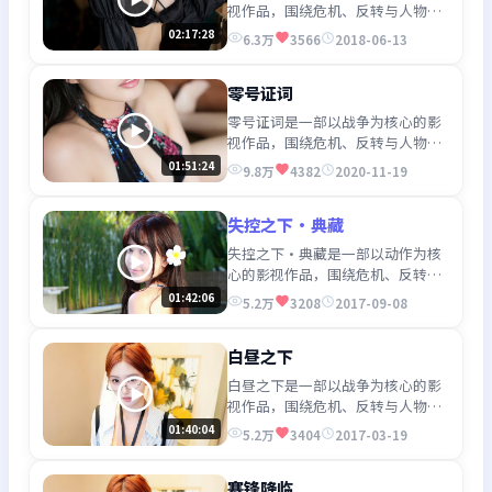
视作品，围绕危机、反转与人物成
长展开，整体节奏紧凑，值得推荐
02:17:28
6.3万
3566
2018-06-13
观看。
零号证词
零号证词是一部以战争为核心的影
视作品，围绕危机、反转与人物成
长展开，整体节奏紧凑，值得推荐
01:51:24
9.8万
4382
2020-11-19
观看。
失控之下·典藏
失控之下·典藏是一部以动作为核
心的影视作品，围绕危机、反转与
人物成长展开，整体节奏紧凑，值
01:42:06
5.2万
3208
2017-09-08
得推荐观看。
白昼之下
白昼之下是一部以战争为核心的影
视作品，围绕危机、反转与人物成
长展开，整体节奏紧凑，值得推荐
01:40:04
5.2万
3404
2017-03-19
观看。
寒锋降临