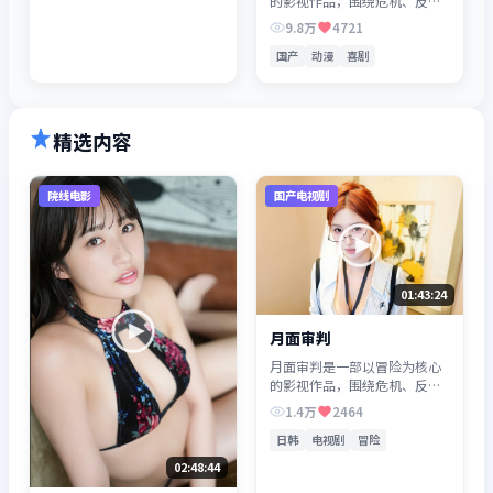
的影视作品，围绕危机、反转
与人物成长展开，整体节奏紧
9.8万
4721
凑，值得推荐观看。
国产
动漫
喜剧
精选内容
院线电影
国产电视剧
01:43:24
月面审判
月面审判是一部以冒险为核心
的影视作品，围绕危机、反转
与人物成长展开，整体节奏紧
1.4万
2464
凑，值得推荐观看。
日韩
电视剧
冒险
02:48:44