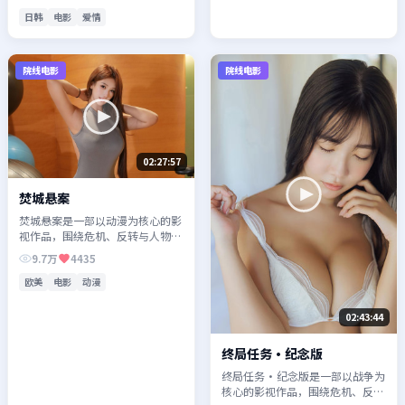
观看。
日韩
电影
爱情
院线电影
院线电影
02:27:57
焚城悬案
焚城悬案是一部以动漫为核心的影
视作品，围绕危机、反转与人物成
长展开，整体节奏紧凑，值得推荐
9.7万
4435
观看。
欧美
电影
动漫
02:43:44
终局任务·纪念版
终局任务·纪念版是一部以战争为
核心的影视作品，围绕危机、反转