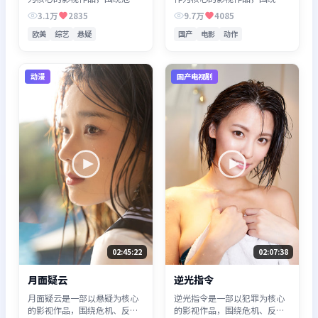
机、反转与人物成长展开，整
机、反转与人物成长展开，整
3.1万
2835
9.7万
4085
体节奏紧凑，值得推荐观看。
体节奏紧凑，值得推荐观看。
欧美
综艺
悬疑
国产
电影
动作
动漫
国产电视剧
02:45:22
02:07:38
月面疑云
逆光指令
月面疑云是一部以悬疑为核心
逆光指令是一部以犯罪为核心
的影视作品，围绕危机、反转
的影视作品，围绕危机、反转