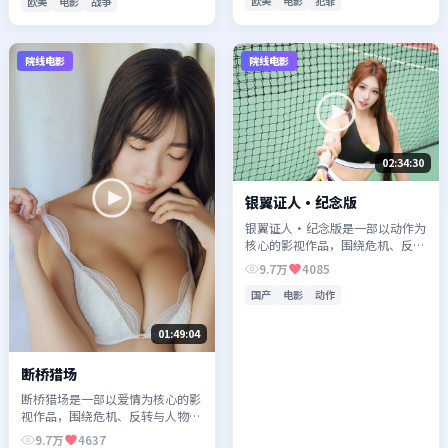
欧美
电影
犯罪
欧美
电影
战争
院线电影
院线电影
02:34:30
银翼证人·纪念版
银翼证人·纪念版是一部以动作为
核心的影视作品，围绕危机、反转
与人物成长展开，整体节奏紧凑，
9.7万
4085
值得推荐观看。
国产
电影
动作
01:49:04
断桥猎场
断桥猎场是一部以爱情为核心的影
视作品，围绕危机、反转与人物成
长展开，整体节奏紧凑，值得推荐
9.7万
4637