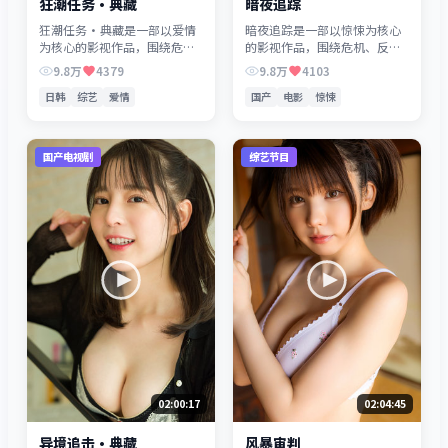
狂潮任务·典藏
暗夜追踪
狂潮任务·典藏是一部以爱情
暗夜追踪是一部以惊悚为核心
为核心的影视作品，围绕危
的影视作品，围绕危机、反转
机、反转与人物成长展开，整
与人物成长展开，整体节奏紧
9.8万
4379
9.8万
4103
体节奏紧凑，值得推荐观看。
凑，值得推荐观看。
日韩
综艺
爱情
国产
电影
惊悚
国产电视剧
综艺节目
02:00:17
02:04:45
异境追击·典藏
风暴审判